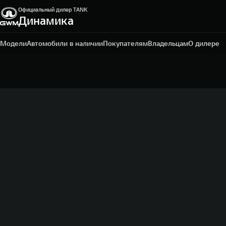
Официальный дилер TANK
Динамика
Архангельск, пр. Московский, 48
+7 (818) 246-71-89
Модели
Автомобили в наличии
Покупателям
Владельцам
О дилере