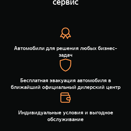
сервис
TANK Финансы
Сервис
Корпоративным клиентам
Специальные предложения
Моторные масла
TANK ФИНАНСЫ
TANK Кредит
ЦИФРОВЫЕ СЕРВИСЫ TANK
Автомобили для решения любых бизнес-
TANK Лизинг
Цифровые сервисы TANK
задач
TANK 500
TANK 700
TANK Страхование
Подписки
Веди за собой
Сила признан
от 6 499 000 ₽
от 10 199 
Бесплатная эвакуация автомобиля в
ближайший официальный дилерский центр
Индивидуальные условия и выгодное
обслуживание