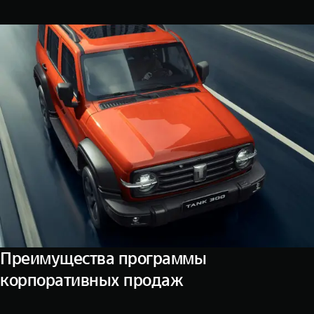
WEY 07
WEY 05
Расширяя границы комфорта
Эстетика ново
от 6 149 000 ₽
от 5 699 0
WEY 80
WEY 80 Л
Масштаб возможностей
Масштаб возм
от 6 449 000 ₽
от 8 099 0
Преимущества программы
корпоративных продаж