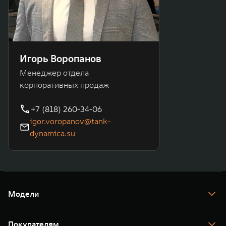
Игорь Воропанов
Менеджер отдела
корпоративных продаж
+7 (818) 260-34-06
igor.voropanov@tank-
dynamica.su
Модели
TANK 300
TANK 400
Покупателям