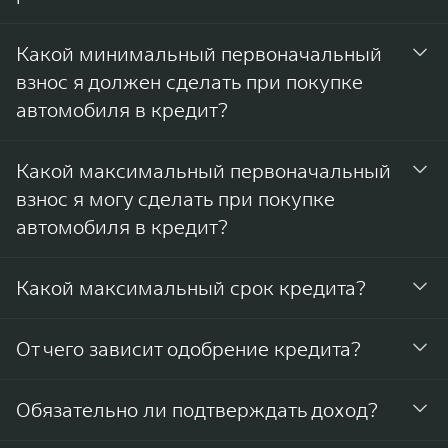
заграничный паспорт;
Сумма кредита обсуждается индивидуально. Банки-
Какой минимальный первоначальный
водительское удостоверение;
партнеры часто одобряют максимальную сумму,
взнос я должен сделать при покупке
которую могут выдать указанному в анкете заёмщику.
свидетельство ИНН;
автомобиля в кредит?
страховое свидетельство государственного
У Банков-партнеров вы можете оформить кредит с
пенсионного страхования.
Какой максимальный первоначальный
минимальным взносом 10%.
взнос я могу сделать при покупке
автомобиля в кредит?
У Банков-партнеров вы можете оформить кредит с
Какой максимальный срок кредита?
максимальным первоначальным взносом 80%.
У Банков-партнеров вы можете оформить кредит
От чего зависит одобрение кредита?
сроком до 84 месяцев включительно.
Одобрение кредита зависит от следующих факторов:
Обязательно ли подтверждать доход?
Наличие кредитной истории.