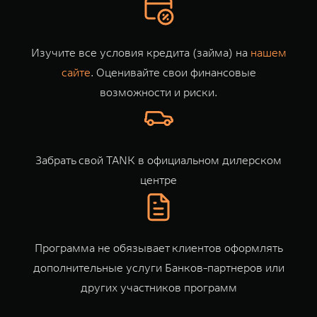
WEY 07
WEY 05
Расширяя границы комфорта
Эстетика ново
от 6 149 000 ₽
от 5 699 0
Изучите все условия кредита (займа) на
нашем
сайте
. Оценивайте свои финансовые
возможности и риски.
Забрать свой TANK в официальном дилерском
центре
WEY 80
WEY 80 Л
Масштаб возможностей
Масштаб возм
от 6 449 000 ₽
от 8 099 0
Программа не обязывает клиентов оформлять
дополнительные услуги Банков-партнеров или
других участников программ