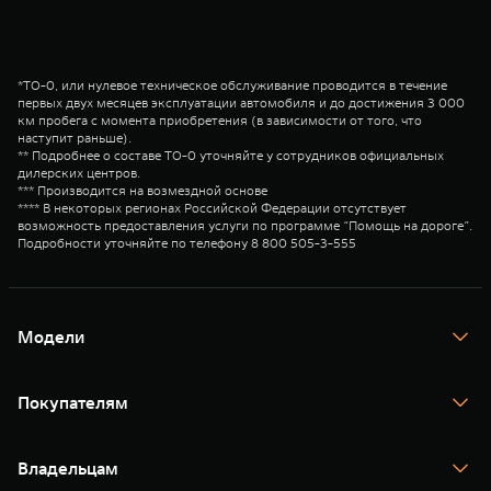
*ТО-0, или нулевое техническое обслуживание проводится в течение
первых двух месяцев эксплуатации автомобиля и до достижения 3 000
км пробега с момента приобретения (в зависимости от того, что
наступит раньше).
** Подробнее о составе ТО-0 уточняйте у сотрудников официальных
дилерских центров.
*** Производится на возмездной основе
**** В некоторых регионах Российской Федерации отсутствует
возможность предоставления услуги по программе “Помощь на дороге”.
Подробности уточняйте по телефону 8 800 505-3-555
Модели
TANK 300
TANK 400
Покупателям
TANK 500
TANK 700
Спецпредложения
Тест-драйв
Владельцам
TANK Финансы