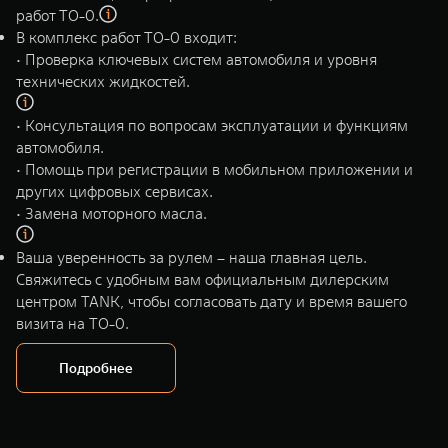
WEY 80
WEY 80 Лаундж
работ ТО-0.
Масштаб возможностей
Масштаб возможностей
В комплекс работ ТО-0 входит:
от 6 449 000 ₽
от 8 099 000 ₽
• Проверка ключевых систем автомобиля и уровня
технических жидкостей.
• Консультация по вопросам эксплуатации и функциям
автомобиля.
• Помощь при регистрации в мобильном приложении и
других цифровых сервисах.
• Замена моторного масла.
Ваша уверенность за рулем – наша главная цель.
Свяжитесь с удобным вам официальным дилерским
центром TANK, чтобы согласовать дату и время вашего
визита на ТО-0.
Подробнее