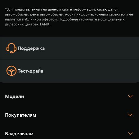
*Вся представленная на данном сайте информация, касающаяся
автомобилей, цены автомобилей, носит информационный характер и не
является публичной офертой. Подробнее уточняйте в официальных
дилерских центрах TANK.
Поддержка
Тест-драйв
Модели
TANK 300
TANK 400
Покупателям
TANK 500
TANK 700
Спецпредложения
Тест-драйв
Владельцам
TANK Финансы