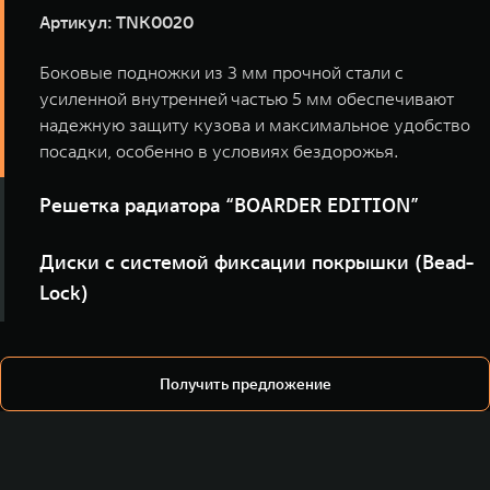
Артикул: TNK0020
Боковые подножки из 3 мм прочной стали с
усиленной внутренней частью 5 мм обеспечивают
надежную защиту кузова и максимальное удобство
посадки, особенно в условиях бездорожья.
Решетка радиатора “BOARDER EDITION”
Артикул: TNK0068
Диски с системой фиксации покрышки (Bead-
Lock)
Решетка радиатора “BOARDER EDITION” из прочного
ABS-пластика – надежная защита радиатора и
Артикул: TNK0032
стильный акцент в дизайне вашего внедорожника.
Колесные диски со специальным элементом Beadlock
Получить предложение
(бедлок) - надежно фиксируют край шины и не
позволяют ей слететь при низком давлении внутри
колеса, а также при серьёзных ударных нагрузках.