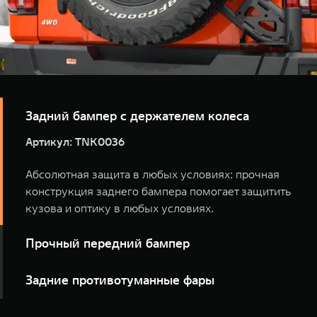
Задний бампер с держателем колеса
Артикул: TNK0036
Абсолютная защита в любых условиях: прочная
конструкция заднего бампера помогает защитить
кузова и оптику в любых условиях.
Прочный передний бампер
Артикул: TNK0034
Задние противотуманные фары
Прочный силовой бампер надежно оберегает кузов и
Артикул: TNK0066