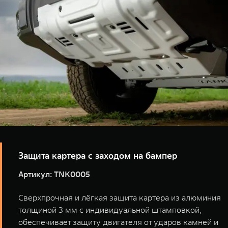
TANK Финансы
Сервис
Корпоративным клиентам
Специальные предложения
Моторные масла
TANK ФИНАНСЫ
TANK Кредит
ЦИФРОВЫЕ СЕРВИСЫ TANK
TANK Лизинг
Цифровые сервисы TANK
TANK 500
TANK 700
TANK Страхование
Подписки
Веди за собой
Сила признан
от 6 499 000 ₽
от 10 199 
Защита картера с заходом на бампер
Артикул: TNK0005
Сверхпрочная и лёгкая защита картера из алюминия
толщиной 3 мм с индивидуальной штамповкой,
обеспечивает защиту двигателя от ударов камней и