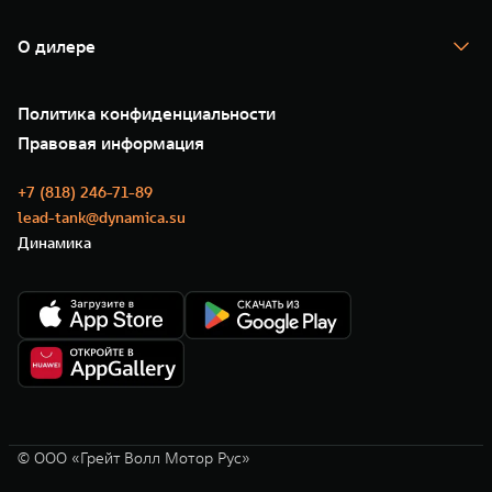
TANK Кредит
Гарантия
TANK Лизинг
Помощь на дороге
Корпоративным клиентам
О дилере
Новые цифровые сервисы TANK
Зарядные станции
Подписки
О нас
Специальные предложения
35 лет GWM
Сервис
Политика конфиденциальности
GWM ТЕХ ДЕНЬ
Нулевое ТО
Новости
Правовая информация
Моторные масла
+7 (818) 246-71-89
lead-tank@dynamica.su
Динамика
© ООО «Грейт Волл Мотор Рус»