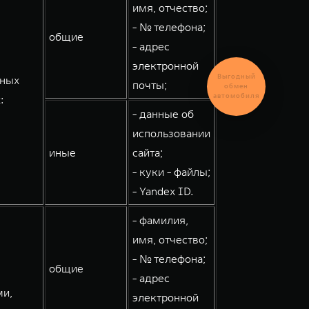
имя, отчество;
- № телефона;
общие
- адрес
электронной
Выгодный
мных
почты;
обмен
автомобиля
:
- данные об
использовании
иные
сайта;
- куки - файлы;
- Yandex ID.
- фамилия,
имя, отчество;
- № телефона;
общие
- адрес
ми,
электронной