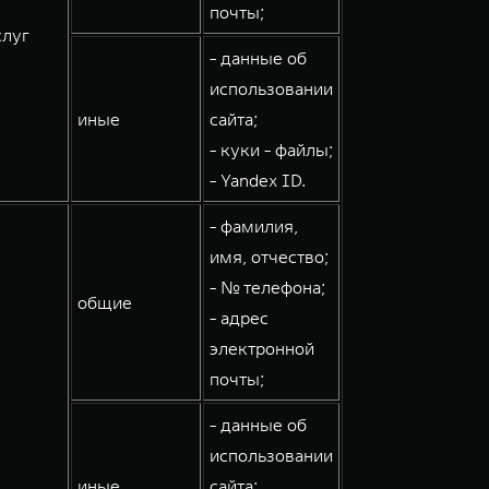
почты;
слуг
- данные об
использовании
иные
сайта;
- куки - файлы;
- Yandex ID.
- фамилия,
имя, отчество;
- № телефона;
общие
- адрес
электронной
почты;
- данные об
использовании
иные
сайта;