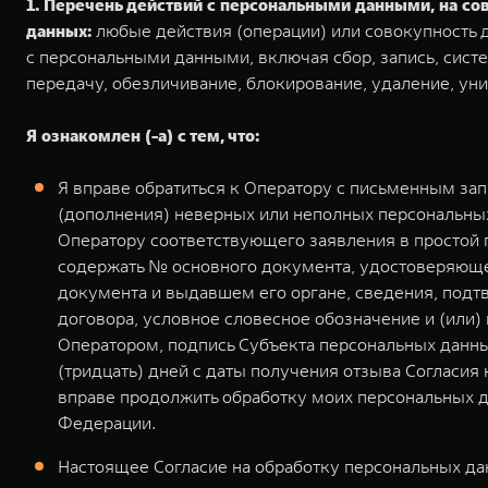
1. Перечень действий с персональными данными, на с
данных:
любые действия (операции) или совокупность д
с персональными данными, включая сбор, запись, систе
передачу, обезличивание, блокирование, удаление, ун
Я ознакомлен (-а) с тем, что:
Я вправе обратиться к Оператору с письменным за
(дополнения) неверных или неполных персональных
Оператору соответствующего заявления в простой
содержать № основного документа, удостоверяющег
документа и выдавшем его органе, сведения, подт
договора, условное словесное обозначение и (или
Оператором, подпись Субъекта персональных данны
(тридцать) дней с даты получения отзыва Согласия
вправе продолжить обработку моих персональных д
Федерации.
Настоящее Согласие на обработку персональных дан