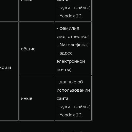
- куки - файлы;
- Yandex ID.
- фамилия,
имя, отчество;
- № телефона;
общие
- адрес
электронной
кой и
почты;
- данные об
использовании
иные
сайта;
- куки - файлы;
- Yandex ID.