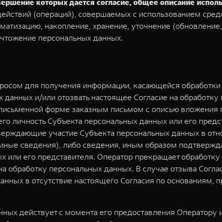
овершение которых дается согласие, общее описание испо
ействий (операций), совершаемых с использованием средс
матизацию, накопление, хранение, уточнение (обновление,
ичтожение персональных данных.
просом для получения информации, касающейся обработки 
 данных и/или отозвать настоящее Согласие на обработку
 письменной форме заказным письмом с описью вложения п
о личность Субъекта персональных данных или его предст
верждающие участие Субъекта персональных данных в отн
) иные сведения), либо сведения, иным образом подтверж
х или его представителя. Оператор прекращает обработк
 на обработку персональных данных. В случае отзыва Согл
анных в отсутствие настоящего Согласия по основаниям,
ных действует с момента его предоставления Оператору и 