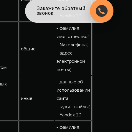
- куки - файлы;
Оцените свой авто
в обмен на новый
- Yandex ID.
- фамилия,
имя, отчество;
- № телефона;
общие
- адрес
электронной
том
почты;
- данные об
ных
использовании
иные
сайта;
- куки - файлы;
- Yandex ID.
- фамилия,