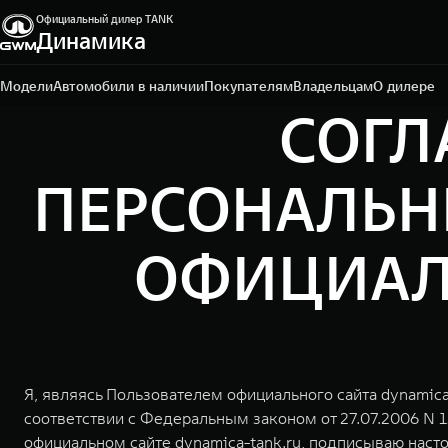
Официальный дилер TANK
Динамика
Архангельск, пр. Московский, 48
+7 (818) 246-71-89
Модели
Автомобили в наличии
Покупателям
Владельцам
О дилере
СОГЛ
ПЕРСОНАЛЬН
ОФИЦИАЛЬ
Я, являясь Пользователем официального сайта dynamica
соответствии с Федеральным законом от 27.07.2006 N 
официальном сайте dynamica-tank.ru, подписываю н