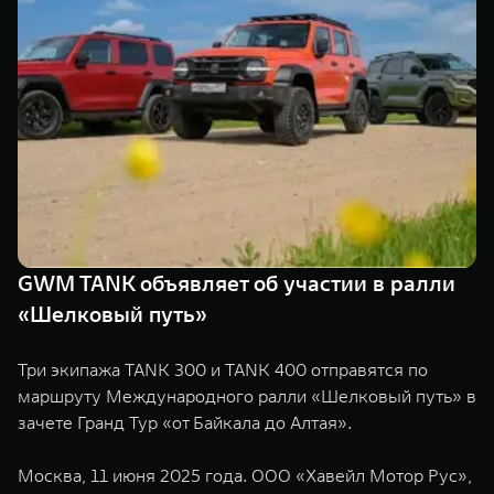
TANK Финансы
Сервис
Корпоративным клиентам
Специальные предложения
Моторные масла
TANK ФИНАНСЫ
TANK Кредит
ЦИФРОВЫЕ СЕРВИСЫ TANK
TANK Лизинг
Цифровые сервисы TANK
TANK 500
TANK 700
TANK Страхование
Подписки
Веди за собой
Сила признан
от 6 499 000 ₽
от 10 199 
GWM TANK объявляет об участии в ралли
«Шелковый путь»
Три экипажа TANK 300 и TANK 400 отправятся по
маршруту Международного ралли «Шелковый путь» в
зачете Гранд Тур «от Байкала до Алтая».
Москва, 11 июня 2025 года. ООО «Хавейл Мотор Рус»,