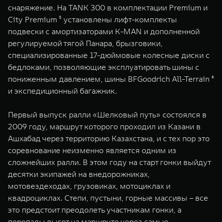
снаряжение. На TANK 300 в комплектации Premium и
City Premium ⁵ установлены лифт-комплекты
подвески с амортизаторами K-MAN и дополненной
регулируемой тягой Панара, брызговики,
специализированные 17-дюймовые колесные диски с
бедлоками, позволяющие эксплуатировать шины с
пониженным давлением, шины BFGoodrich All-Terrain ⁶
и экспедиционный багажник.
Первый выпуск ралли «Шелковый путь» состоялся в
2009 году, маршрут которого проходил из Казани в
Ашхабад через территорию Казахстана, и с тех пор это
соревнование неизменно является одним из
сложнейших ралли. В этом году на старт гонки выйдут
десятки экипажей на внедорожниках,
мотовездеходах, грузовиках, мотоциклах и
квадроциклах. Степи, пустыни, горные массивы – все
это предстоит преодолеть участникам гонки, а
перепады высот на маршруте через самые