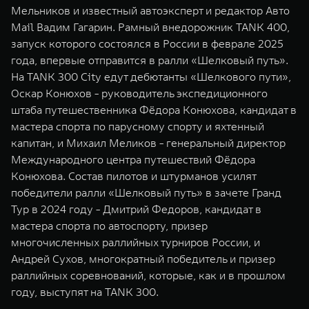
Мельников и известный автоэксперт и редактор Авто
Mail Вадим Гагарин. Рамный внедорожник TANK 400,
запуск которого состоялся в России в феврале 2025
года, впервые отправится в ралли «Шелковый путь».
На TANK 300 City едут дебютанты «Шелкового пути»,
Оскар Конюхов - руководитель экспедиционного
штаба путешественника Фёдора Конюхова, кандидат в
мастера спорта по парусному спорту и яхтенный
капитан, и Михаил Меликов - генеральный директор
Международного центра путешествий Фёдора
Конюхова. Состав пилотов и штурманов усилят
победители ралли «Шелковый путь» в зачете Гранд
Тур в 2024 году - Дмитрий Федоров, кандидат в
мастера спорта по автоспорту, призер
многочисленных раллийных турниров России, и
Андрей Сухов, многократный победитель и призер
раллийных соревнований, которые, как и в прошлом
году, выступят на TANK 300.