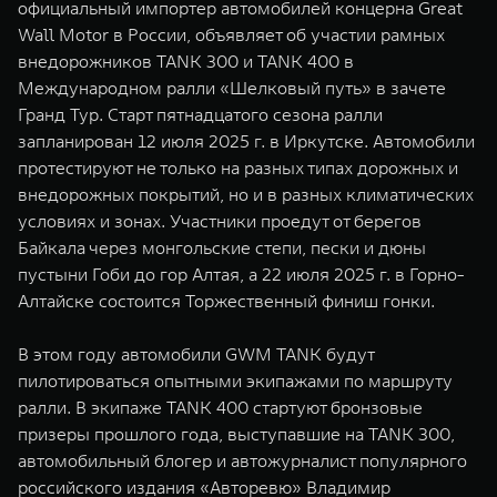
официальный импортер автомобилей концерна Great
WEY 07
WEY 05
Wall Motor в России, объявляет об участии рамных
Расширяя границы комфорта
Эстетика нов
внедорожников TANK 300 и TANK 400 в
от 6 149 000 ₽
от 5 699 0
Международном ралли «Шелковый путь» в зачете
Гранд Тур. Старт пятнадцатого сезона ралли
запланирован 12 июля 2025 г. в Иркутске. Автомобили
протестируют не только на разных типах дорожных и
внедорожных покрытий, но и в разных климатических
условиях и зонах. Участники проедут от берегов
Байкала через монгольские степи, пески и дюны
пустыни Гоби до гор Алтая, а 22 июля 2025 г. в Горно-
Алтайске состоится Торжественный финиш гонки.
WEY 80
WEY 80 
Масштаб возможностей
Масштаб воз
В этом году автомобили GWM TANK будут
от 6 449 000 ₽
от 8 099 
пилотироваться опытными экипажами по маршруту
ралли. В экипаже TANK 400 стартуют бронзовые
призеры прошлого года, выступавшие на TANK 300,
автомобильный блогер и автожурналист популярного
российского издания «Авторевю» Владимир