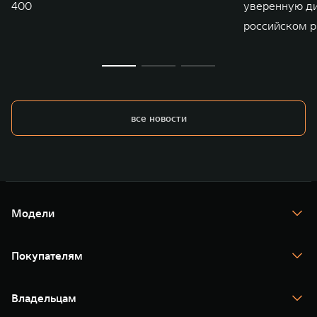
400
уверенную д
российском р
все новости
Модели
TANK 300
TANK 400
Покупателям
TANK 500
TANK 700
Спецпредложения
Тест-драйв
Владельцам
TANK Финансы
TANK Кредит