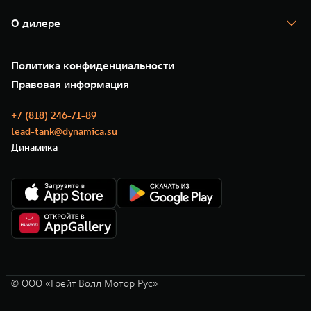
Гарантия
TANK Лизинг
Помощь на дороге
Корпоративным клиентам
О дилере
Новые цифровые сервисы TANK
Зарядные станции
Подписки
О нас
Специальные предложения
35 лет GWM
Сервис
Политика конфиденциальности
GWM ТЕХ ДЕНЬ
Нулевое ТО
Новости
Правовая информация
Моторные масла
+7 (818) 246-71-89
lead-tank@dynamica.su
Динамика
© ООО «Грейт Волл Мотор Рус»