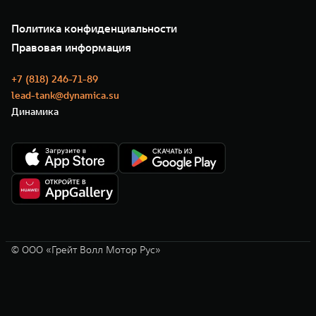
Подписки
О нас
Специальные предложения
35 лет GWM
Сервис
Политика конфиденциальности
GWM ТЕХ ДЕНЬ
Нулевое ТО
Новости
Правовая информация
Моторные масла
+7 (818) 246-71-89
lead-tank@dynamica.su
Динамика
© ООО «Грейт Волл Мотор Рус»