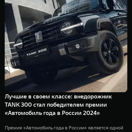
TANK Финансы
Сервис
Корпоративным клиентам
Специальные предложения
Моторные масла
TANK ФИНАНСЫ
TANK Кредит
ЦИФРОВЫЕ СЕРВИСЫ TANK
TANK Лизинг
Цифровые сервисы TANK
TANK 500
TANK 700
TANK Страхование
Подписки
Веди за собой
Сила признан
от 6 499 000 ₽
от 10 199 
Лучшие в своем классе: внедорожник
TANK 300 стал победителем премии
«Автомобиль года в России 2024»
Премия «Автомобиль года в России» является одной