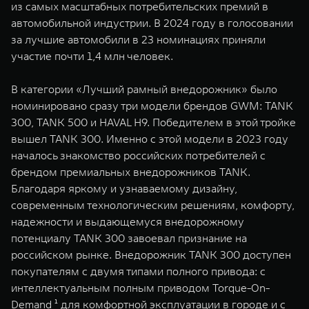
из самых масштабных потребительских премий в
WEY 07
WEY 05
автомобильной индустрии. В 2024 году в голосовании
Расширяя границы комфорта
Эстетика нов
за лучшие автомобили в 23 номинациях приняли
от 6 149 000 ₽
от 5 699 0
участие почти 1,4 млн человек.
В категории «Лучший рамный внедорожник» было
номинировано сразу три модели брендов GWM: TANK
300, TANK 500 и HAVAL H9. Победителем в этой тройке
вышел TANK 300. Именно с этой модели в 2023 году
началось знакомство российских потребителей с
брендом премиальных внедорожников TANK.
Благодаря яркому и узнаваемому дизайну,
WEY 80
WEY 80 
современным технологическим решениям, комфорту,
Масштаб возможностей
Масштаб воз
надежности и выдающемуся внедорожному
от 6 449 000 ₽
от 8 099 
потенциалу TANK 300 завоевал признание на
российском рынке. Внедорожник TANK 300 доступен
покупателям c двумя типами полного привода: с
интеллектуальным полным приводом Torque-On-
Demand ¹ для комфортной эксплуатации в городе и c