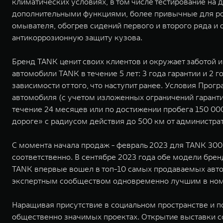
климатических условиях, в том числе тестирование на
дополнительными функциями, более привычные для росс
омывателя, обогрев сидений первого и второго ряда и
антикоррозионную защиту кузова.
Бренд TANK ценит своих клиентов и окружает заботой 
автомобили TANK в течение 5 лет: 3 года гарантии и 2 
зависимости от того, что наступит ранее. Условия Про
автомобиля (с учетом изложенных ограничений гарантии
течение 24 месяцев или по достижении пробега 150 00
дороге» с радиусом действия до 500 км от администра
С момента начала продаж - февраль 2023 для TANK 300 
соответственно. В сентябре 2023 года обе модели бре
TANK впервые вошел в топ-10 самых продаваемых авто
экспертным сообществом одновременно лучшим в номи
Наращивая присутствие в социальном пространстве и 
общественно значимых проектах. Открытие выставки со