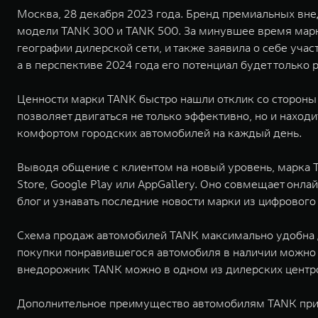
Москва, 28 декабря 2023 года. Бренд премиальных вне
модели TANK 300 и TANK 500. За минувшее время марка 
географии дилерской сети, и также заявила о себе уча
а в перспективе 2024 года его потенциал будет только р
Ценности марки TANK быстро нашли отклик со стороны
позволяет двигаться не только эффективно, но и нахо
комфортом городских автомобилей на каждый день.
Выводя общение с клиентом на новый уровень, марка T
Store, Google Play или AppGallery. Оно совмещает онл
блог и узнавать последние новости марки из цифровог
Схема продаж автомобилей TANK максимально удобна д
покупки понравившегося автомобиля в наличии можно 
внедорожник TANK можно в одном из дилерских центров,
Дополнительное преимущество автомобилям TANK прид