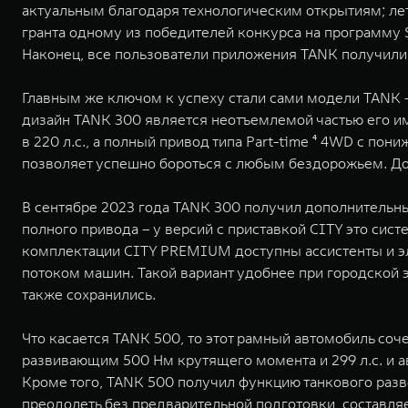
актуальным благодаря технологическим открытиям; лет
гранта одному из победителей конкурса на программу 
Наконец, все пользователи приложения TANK получили
Главным же ключом к успеху стали сами модели TANK
дизайн TANK 300 является неотъемлемой частью его им
в 220 л.с., а полный привод типа Part-time ⁴ 4WD с п
позволяет успешно бороться с любым бездорожьем. До
В сентябре 2023 года TANK 300 получил дополнительны
полного привода – у версий с приставкой CITY это си
комплектации CITY PREMIUM доступны ассистенты и э
потоком машин. Такой вариант удобнее при городской
также сохранились.
Что касается TANK 500, то этот рамный автомобиль со
развивающим 500 Нм крутящего момента и 299 л.с. и
Кроме того, TANK 500 получил функцию танкового разв
преодолеть без предварительной подготовки, составля