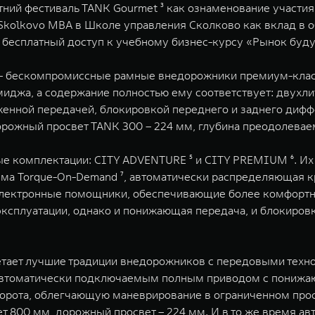
ний фестиваль TANK Gourmet ³ как ознаменование участия
Skolkovo MBA в Школе управления Сколково как вклад в о
 бесплатный доступ к учебному бизнес-курсу «Рынок буду
 – бескомпромиссные рамные внедорожники премиум-клас
иджа, а содержание полностью ему соответствует: двухли
ониженной передачей, блокировкой переднего и заднего ди
рожный просвет TANK 300 – 224 мм, глубина преодолеваем
е комплектации: CITY ADVENTURE ⁵ и CITY PREMIUM ⁶. Их 
стема Torque-On-Demand ⁷, автоматически распределяющая
лектронные помощники, обеспечивающие более комфортно
 эксплуатации, однако и понижающая передача, и блокир
четает лучшие традиции внедорожников с передовыми техн
 автоматически подключаемым полным приводом с понижа
орота, облегчающую маневрирование в ограниченном прост
ет 800 мм, дорожный просвет – 224 мм. И в то же время а