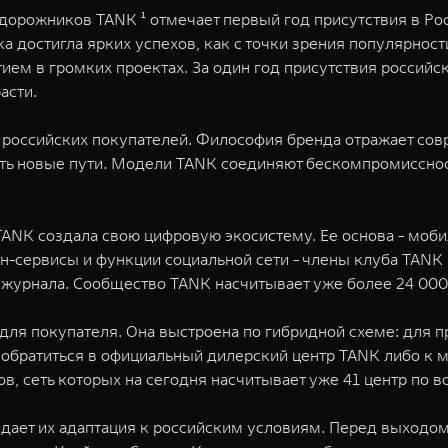
дорожников TANK ¹ отмечает первый год присутствия в Ро
достигла ярких успехов, как с точки зрения популярности
стием в громких проектах. За один год присутствия россий
асти.
 российских покупателей. Философия бренда отражает сов
дить новые пути. Модели TANK соединяют бескомпромиссно
ANK создала свою цифровую экосистему. Ее основа - моби
айн-сервисы и функции социальной сети - члены клуба TAN
о журнала. Cообщество TANK насчитывает уже более 24 000
ля покупателя. Она выстроена по гибридной схеме: для 
обратиться в официальный дилерский центр TANK либо к
 сеть которых на сегодня насчитывает уже 41 центр по вс
ает их адаптация к российским условиям. Перед выходом