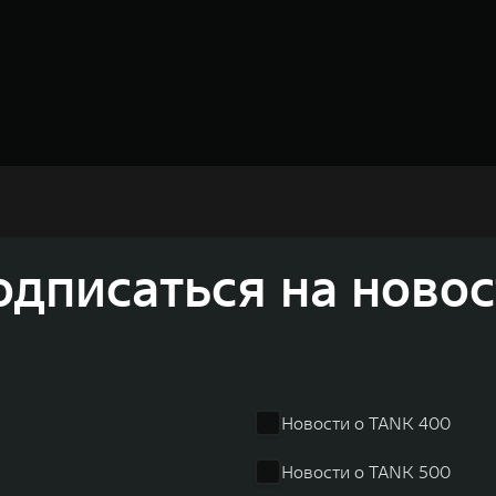
недорожников, кроссоверов и пикапов, специализирующийся на интеллектуал
и 2011 годах соответственно. Сфера деятельности концерна GWM включает пр
GWM сосредоточена на конструкторских разработках автомобилей и силовых а
 более экологичные, умные и безопасные продукты для пользователей по все
одписаться на новос
и собственных интеллектуальных платформ. Шесть автомобильных брендов G
лектромобилей ORA, премиальных кроссоверов WEY, а также новый технолог
динга GWM входят 80 дочерних компаний, а штат включает более 60 000 чело
личилась больше чем на 30% и составила 136,3 млрд юаней (1,6 трлн рублей).
ему исследований и разработок, включая центры в России, Китае, Японии, 
венных комплексов и 4 зарубежных – в России, Таиланде, Бразилии и Индии, 
Новости о TANK 400
Новости о TANK 500