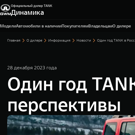
Официальный дилер TANK
Динамика
Архангельск, пр. Московский, 48
+7 (818) 246-71-89
Модели
Автомобили в наличии
Покупателям
Владельцам
О дилере
Главная
О дилере
Информация
Новости
Один год TANK в Росс
28 декабря 2023 года
Один год TANK
перспективы