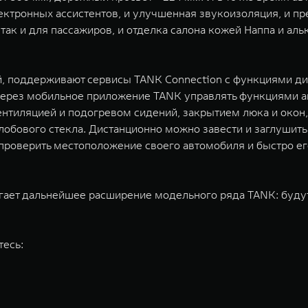
ектронных ассистентов, и улучшенная звукоизоляция, и пр
так и для пассажиров, и отделка салона кожей Наппа и аль
й, поддерживают сервисы TANK Connection с функциями д
через мобильное приложение TANK управлять функциями а
ентиляцией и подогревом сидений, закрытием люка и окон,
 лобового стекла. Дистанционно можно завести и заглушить
проверить местоположение своего автомобиля и быстро его
агает дальнейшее расширение модельного ряда TANK: буду
тесь: