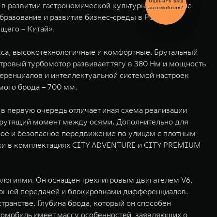
 в развитии гастрономической культуры; выделение
обмен
автомобиля
бразование и развитие бизнес-среды в России.
щего – Китай».
са, высокотехнологичные и комфортные. Брутальный
тровый турбомотор развивает тягу в 380 Нм и мощность
фференциалов и интеллектуальной системой настроек
ого брода – 700 мм.
в первую очередь отличает иная схема реализации
 крутящий момент между осями. Дополнительно для
е и безопасное передвижение по улицам с плотным
овки в комплектациях CITY ADVENTURE и CITY PREMIUM
ологиями. Он оснащен трехлитровым двигателем V6,
ющей передачей и блокировками дифференциалов.
ранстве. Глубина брода, который он способен
втомобиль имеет массу особенностей, заявляющих о