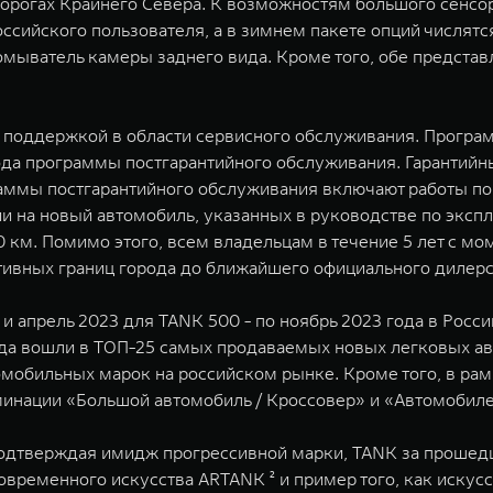
 дорогах Крайнего Севера. К возможностям большого сенс
ийского пользователя, а в зимнем пакете опций числятся
 омыватель камеры заднего вида. Кроме того, обе предст
и поддержкой в области сервисного обслуживания. Програ
года программы постгарантийного обслуживания. Гарантийны
граммы постгарантийного обслуживания включают работы по
 на новый автомобиль, указанных в руководстве по эксплу
0 км. Помимо этого, всем владельцам в течение 5 лет с м
тивных границ города до ближайшего официального дилерс
и апрель 2023 для TANK 500 - по ноябрь 2023 года в Росс
нда вошли в ТОП-25 самых продаваемых новых легковых ав
мобильных марок на российском рынке. Кроме того, в ра
нации «Большой автомобиль / Кроссовер» и «Автомобиле
подтверждая имидж прогрессивной марки, TANK за прошедш
временного искусства ARTANK ² и пример того, как искусс