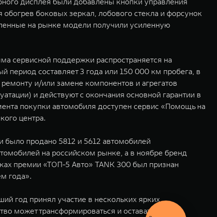
орного дисплея были добавлены кнопки управления
 обогрев боковых зеркал, лобового стекла и форсунок
авленные на рынке модели получили усиленную
мма сервисной поддержки распространяется на
й период составляет 3 года или 150 000 км пробега, в
 ремонту и/или замене компонентов и агрегатов
атации) и действуют с окончания основной гарантии в
омента покупки автомобиля доступен сервис «Помощь на
кого центра.
ии было продано 5812 и 5612 автомобилей
томобилей на российском рынке, а в ноябре бренд
мках премии «ТОП-5 Авто» TANK 300 был признан
м года».
ий год принял участие в нескольких ярких
тво может трансформироваться и оставаться
Выгодный