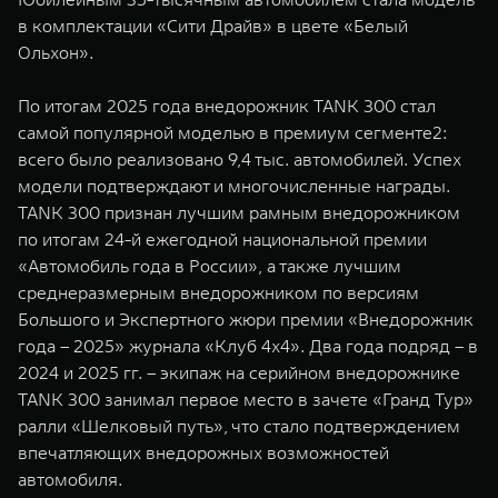
WEY 07
WEY 05
в комплектации «Сити Драйв» в цвете «Белый
Расширяя границы комфорта
Эстетика нов
Ольхон».
от 6 149 000 ₽
от 5 699 0
По итогам 2025 года внедорожник TANK 300 стал
самой популярной моделью в премиум сегменте2:
всего было реализовано 9,4 тыс. автомобилей. Успех
модели подтверждают и многочисленные награды.
TANK 300 признан лучшим рамным внедорожником
по итогам 24-й ежегодной национальной премии
«Автомобиль года в России», а также лучшим
среднеразмерным внедорожником по версиям
WEY 80
WEY 80 
Большого и Экспертного жюри премии «Внедорожник
Масштаб возможностей
Масштаб воз
года – 2025» журнала «Клуб 4x4». Два года подряд – в
от 6 449 000 ₽
от 8 099 
2024 и 2025 гг. – экипаж на серийном внедорожнике
TANK 300 занимал первое место в зачете «Гранд Тур»
ралли «Шелковый путь», что стало подтверждением
впечатляющих внедорожных возможностей
автомобиля.