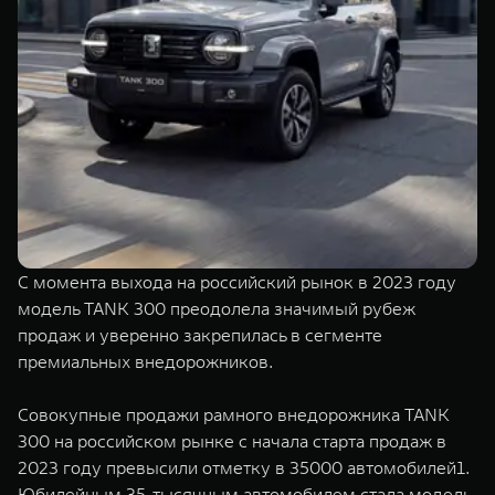
TANK Финансы
Сервис
Корпоративным клиентам
Специальные предложения
Моторные масла
TANK ФИНАНСЫ
TANK Кредит
ЦИФРОВЫЕ СЕРВИСЫ TANK
TANK Лизинг
Цифровые сервисы TANK
TANK 500
TANK 700
TANK Страхование
Подписки
Веди за собой
Сила признан
от 6 499 000 ₽
от 10 199 
С момента выхода на российский рынок в 2023 году
модель TANK 300 преодолела значимый рубеж
продаж и уверенно закрепилась в сегменте
премиальных внедорожников.
Совокупные продажи рамного внедорожника TANK
300 на российском рынке с начала старта продаж в
2023 году превысили отметку в 35000 автомобилей1.
Юбилейным 35-тысячным автомобилем стала модель