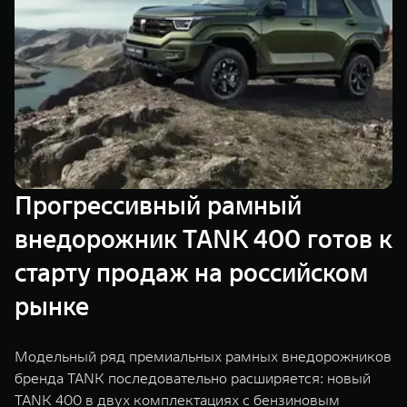
TANK Финансы
Сервис
Корпоративным клиентам
Специальные предложения
Моторные масла
TANK ФИНАНСЫ
TANK Кредит
ЦИФРОВЫЕ СЕРВИСЫ TANK
TANK Лизинг
Цифровые сервисы TANK
TANK 500
TANK 700
Прогрессивный рамный
TANK Страхование
Подписки
Веди за собой
Сила признан
от 6 499 000 ₽
от 10 199 
внедорожник TANK 400 готов к
старту продаж на российском
рынке
Модельный ряд премиальных рамных внедорожников
бренда TANK последовательно расширяется: новый
TANK 400 в двух комплектациях с бензиновым