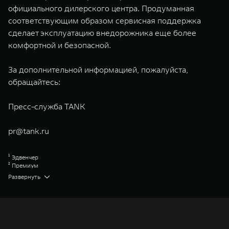
официального дилерского центра. Продуманная
соответствующим образом сервисная поддержка
сделает эксплуатацию внедорожника еще более
комфортной и безопасной.
За дополнительной информацией, пожалуйста,
обращайтесь:
Пресс-служба TANK
pr@tank.ru
¹ Эдвенчер
² Премиум
³ Торк-Он-Диманд
Развернуть
Great Wall Motor Company Limited (GWM) — глобальный производитель
внедорожников, кроссоверов и пикапов, специализирующийся на
интеллектуальных технологиях и экологичном производстве. Компания
была зарегистрирована на Гонконгской и Шанхайской фондовых биржах
в 2003 и 2011 годах соответственно. Сфера деятельности концерна
GWM включает проектирование, исследования и разработки,