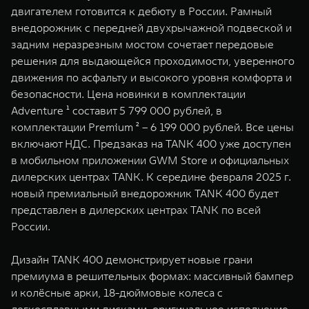
WEY 07
WEY 05
двигателем готовится к дебюту в России. Рамный
внедорожник с передней двухрычажной подвеской и
Расширяя границы комфорта
Эстетика нов
от 6 149 000 ₽
от 5 699 0
задним неразрезным мостом сочетает передовые
решения для выдающейся проходимости, уверенного
движения по асфальту и высокого уровня комфорта и
безопасности. Цена новинки в комплектации
Adventure ¹ составит 5 799 000 рублей, в
комплектации Premium ² – 6 199 000 рублей. Все цены
включают НДС. Предзаказ на TANK 400 уже доступен
в мобильном приложении GWM Store и официальных
дилерских центрах TANK. К середине февраля 2025 г.
WEY 80
WEY 80 
новый премиальный внедорожник TANK 400 будет
представлен в дилерских центрах TANK по всей
Масштаб возможностей
Масштаб воз
от 6 449 000 ₽
от 8 099 
России.
Дизайн TANK 400 демонстрирует новые грани
премиума в решительных формах: массивный бампер
и колёсные арки, 18-дюймовые колеса с